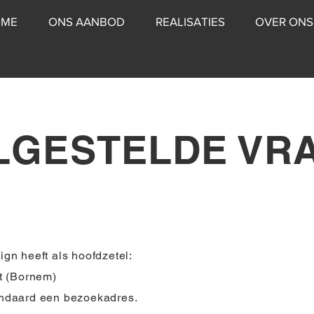
OME
ONS AANBOD
REALISATIES
OVER ONS
LGESTELDE VR
n heeft als hoofdzetel:
t (Bornem)
tandaard een bezoekadres.