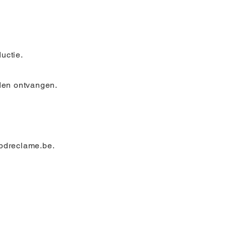
uctie.
den ontvangen.
pdreclame.be
.