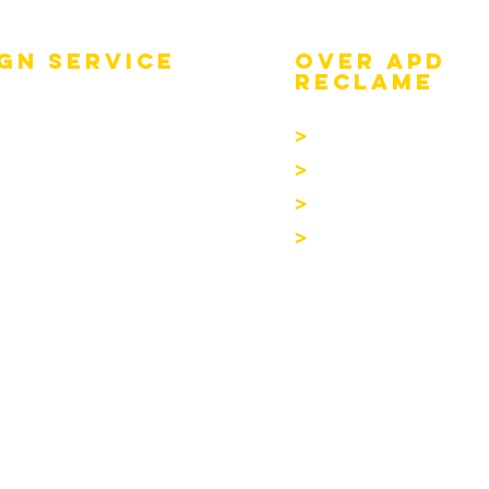
GN SERVICE
OVER APD
Reclame
n ontwerp op maat
>
Bedrijfsgegevens
al bestanden aanleveren
>
Openingsuren
s & meetservice
>
Vacatures
ge
>
Contact
© Copyright