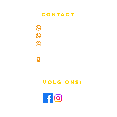
CONTACT
Tel.: +3235019844
Whatsapp: +32471102360
E-mail:
info@apdreclame.be
Beerdonkstraat 27
2880 Branst - Bornem
VOLG ONS: