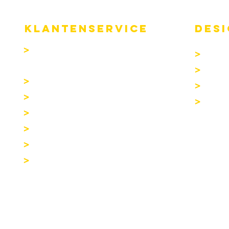
KLANTENSERVICE
DESI
>
Algemene
>
Desig
Verkoopsvoorwaarden
>
Digita
>
Garantie
>
Advie
>
GDPR - Privacy
>
Monta
>
Veel gestelde vragen
>
Volg je pakket
>
Bestel & Levertermijn
>
Betalingen